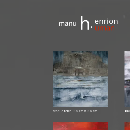
h
.
enrion
manu
uman
croque terre 100 cm x 100 cm buveur de