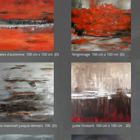
D) raffales d'automne 100 cm x 100 cm (D) l'engrenage 100 cm x 100
i l'on marchait jusquà demain 100 (D) juste l'instant 100 cm x 100 cm (D