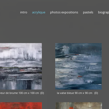
intro
acrylique
photos expositions
pastels
biograp
 brume 100 cm x 100 cm (D) la valse bleue 90 cm x 90 cm (D) le g