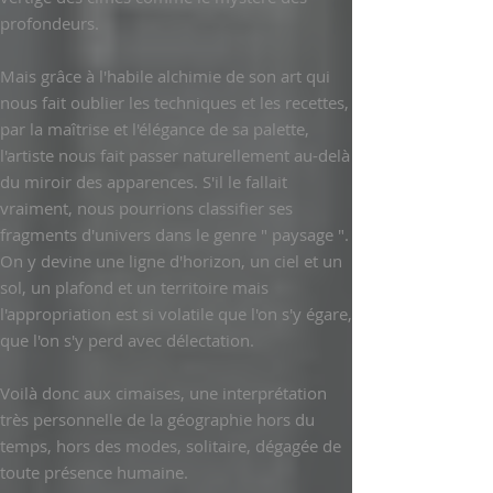
profondeurs.
Mais grâce à l'habile alchimie de son art qui
nous fait oublier les techniques et les recettes,
par la maîtrise et l'élégance de sa palette,
l'artiste nous fait passer naturellement au-delà
du miroir des apparences. S'il le fallait
vraiment, nous pourrions classifier ses
fragments d'univers dans le genre " paysage ".
On y devine une ligne d'horizon, un ciel et un
sol, un plafond et un territoire mais
l'appropriation est si volatile que l'on s'y égare,
que l'on s'y perd avec délectation.
Voilà donc aux cimaises, une interprétation
très personnelle de la géographie hors du
temps, hors des modes, solitaire, dégagée de
toute présence humaine.