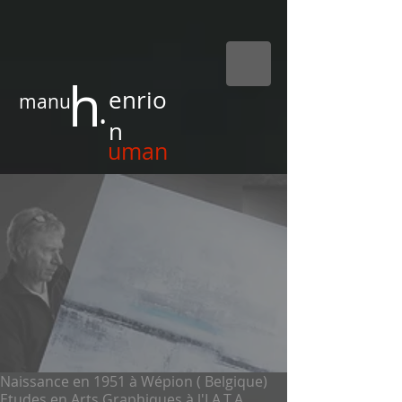
h
enrio
manu
.
n
uman
Naissance en 1951 à Wépion ( Belgique)
Etudes en Arts Graphiques à l'I.A.T.A. ,