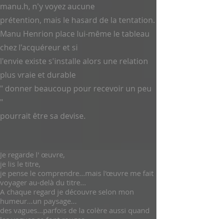
manu.h, n'y voyez aucune
prétention, mais le hasard de la tentation.
Manu Henrion place lui-même le tableau
chez l'acquéreur et si
l'envie existe s'installe alors une relation
plus vraie et durable
" donner beaucoup pour recevoir un peu
"
pourrait être sa devise.
Je regarde l' œuvre,
je lis le titre,
je pense le comprendre...mais l'œuvre me fait
voyager au-delà du titre...
A chaque regard je découvre selon mon
humeur...
un paysage...
des vagues...parfois de la colère aussi quand