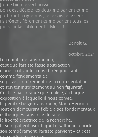
J'aime bien le vert aussi ...
Bon c'est décidé les deux me parlent et me
parleront longtemps , je le sais je le sens .
Ils trônent fièrement et me parlent tous les
jours , inlassablement .. Merci !
Benoît G.
octobre 2021
Le comble de l’abstraction,
c’est que l’artiste fasse abstraction
d’une contrainte, considérée pourtant
comme fondamentale :
se priver entièrement de la représentation
et s’en tenir strictement au non figuratif.
C’est ce pari risqué que réalise, à chaque
exposition à laquelle il nous convie,
le peintre belge « abstrait », Manu Henrion
Tout en demeurant fidèle à ses fondamentaux
esthétiques l’absence de sujet,
la liberté créatrice de la recherche,
le soin patient avec lequel il s’attache à brider
son tempérament, l’artiste parvient – et c’est
une sorte de surprise