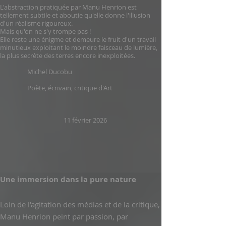
L'abstraction pratiquée par Manu Henrion est
tellement subtile et aboutie qu'elle donne l'illusion
d'un réalisme rigoureux.
Mais qu'on ne s'y trompe pas !
Elle reste une énigme et demeure le fruit d'un travail
minutieux exploitant le moindre faisceau de lumière,
la plus secrète des terres encore inexploitées.
Michel Ducobu
Poète, écrivain, critique d'Art
11 février 2026
Une immersion dans la pure nature
Loin de l'agitation des médias et de la critique,
Manu Henrion peint par passion, par