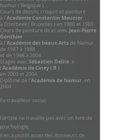
Namur ( Belgique )
Cours de dessin, croquis et peinture
à l'
Académie Constantin Meunier
à Etterbeek ( Bruxelles ) en 1980 et 1981
Cours de peinture de et avec
Jean-Pierre
Gonthier
à l'
Académie des beaux Arts
de Namur
de 1987 à 1988
et de 1998 à 2004
Stages avec
Sébastien Delire
à
l'
Académie de Ciney ( B )
en 2003 et 2004.
Diplômé de l'
Académie de Namur
en
2004
Ex-travailleur social,
l'artiste ne travaille pas avec un livre de
psychologie,
il en a plutôt assez des donneurs de