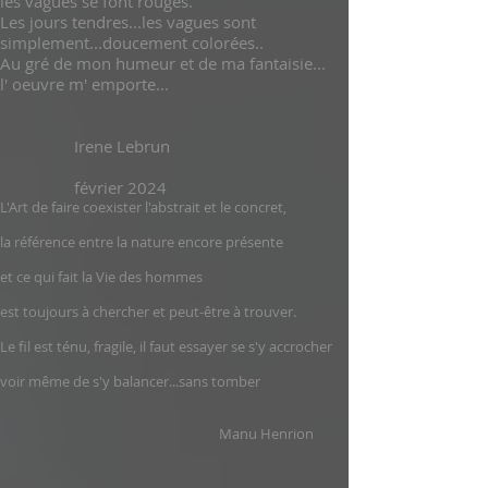
les vagues se font rouges.
Les jours tendres...les vagues sont
simplement...doucement colorées..
Au gré de mon humeur et de ma fantaisie...
l' oeuvre m' emporte...
Irene Lebrun
février 2024
L'Art de faire coexister l'abstrait et le concret,
la référence entre la nature encore présente
et ce qui fait la Vie des hommes
est toujours à chercher et peut-être à trouver.
Le fil est ténu, fragile, il faut essayer se s'y accrocher
voir même de s'y balancer...sans tomber
Manu Henrion