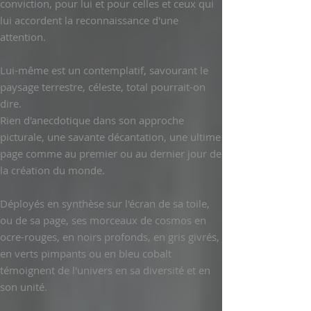
conviction, pour lui et pour celles et ceux qui
lui accordent la reconnaissance d'une
attention.
Lui-même est un contemplatif, savourant le
paysage terrestre, céleste, total pourrait-on
dire.
Rien d'anecdotique dans son approche
picturale, une savante décantation, une ultime
page comme au premier ou au dernier jour de
la création du monde.
Déployés en synthèse sur l'écran de sa toile,
ou de sa page, ses morceaux de cosmos en
ocre-rouges, en noirs profonds, en gris givrés,
en verts pimpants ou en bleu cobalt
témoignent de l'univers en sa diversité et en
son unité.