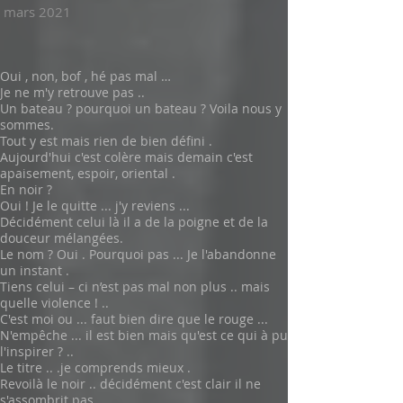
mars 2021
Oui , non, bof , hé pas mal …
Je ne m'y retrouve pas ..
Un bateau ? pourquoi un bateau ? Voila nous y
sommes.
Tout y est mais rien de bien défini .
Aujourd'hui c'est colère mais demain c'est
apaisement, espoir, oriental .
En noir ?
Oui ! Je le quitte ... j'y reviens ...
Décidément celui là il a de la poigne et de la
douceur mélangées.
Le nom ? Oui . Pourquoi pas ... Je l'abandonne
un instant .
Tiens celui – ci n’est pas mal non plus .. mais
quelle violence ! ..
C'est moi ou ... faut bien dire que le rouge ...
N'empêche ... il est bien mais qu'est ce qui à pu
l'inspirer ? ..
Le titre .. .je comprends mieux .
Revoilà le noir .. décidément c'est clair il ne
s'assombrit pas ..