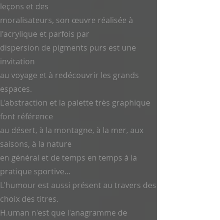
leçons et des
moralisateurs, son œuvre réalisée à
l'acrylique et parfois par
dispersion de pigments purs est une
invitation
au voyage et à redécouvrir les grands
espaces.
L'abstraction et la palette très graphique
font référence
au désert, à la montagne, à la mer, aux
saisons, à la nature
en général et de temps en temps à la
pratique sportive...
L'humour est aussi présent au travers des
choix des titres.
H.uman n'est que l'anagramme de