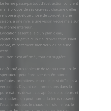
Le terme passe-partout d'abstraction convient
mal à propos de ses
œuvres : chacune d'elles
renvoie à quelque chose de concret, à une
saison, à une rive, à une vision vécue mais sur
le monde intérieur.
Evocation essentielle d'un plan d'eau,
captation fugitive d'un ciel d'hiver frémissant
de vie, miroitement silencieux d'une aube
d'été.
Ici , rien n'est affirmé ; tout est suggéré.
Confronté aux tableaux de Manu Henrion, le
spectateur peut éprouver des émotions
enfouies, primitives, essentielles si difficiles à
verbaliser. Devant ces immersions dans la
pure nature, devant ces apnées de couleurs et
de matière, on peut humer la terre, ressentir
l'eau, la mousse, le chaud, le froid, le feu, le
vertige des cimes comme le mystère des