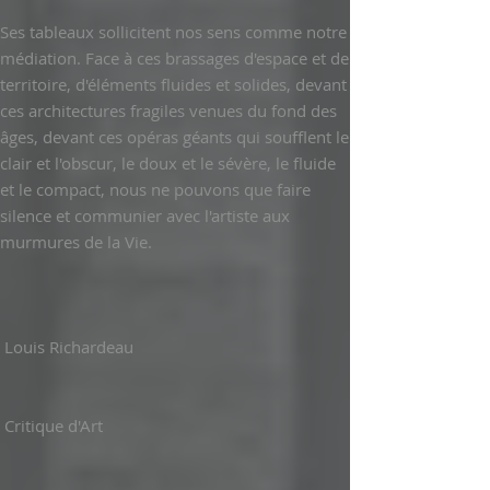
Ses tableaux sollicitent nos sens comme notre
médiation. Face à ces brassages d'espace et de
territoire, d'éléments fluides et solides, devant
ces architectures fragiles venues du fond des
âges, devant ces opéras géants qui soufflent le
clair et l'obscur, le doux et le sévère, le fluide
et le compact, nous ne pouvons que faire
silence et communier avec l'artiste aux
murmures de la Vie.
Louis Richardeau
Critique d'Art