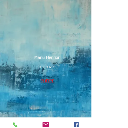
Manu Henrion
h
-
uman
entrer